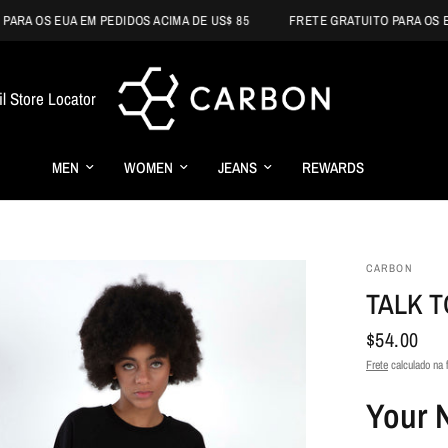
 OS EUA EM PEDIDOS ACIMA DE US$ 85
FRETE GRATUITO PARA OS EUA E
il Store Locator
MEN
WOMEN
JEANS
REWARDS
CARBON
TALK 
$54.00
Frete
calculado na 
Your 