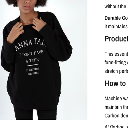
without the 
Durable Co
it maintain
Product
This essent
form-fitting
stretch per
How to 
Machine was
maintain the
Carbon deni
At Carbon, 