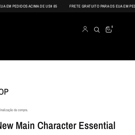
M PEDIDOS ACIMA DE US$ 85
FRETE GRATUITO PARA OS EUA EM PEDIDOS
0
TOP
finalização da compra.
New Main Character Essential