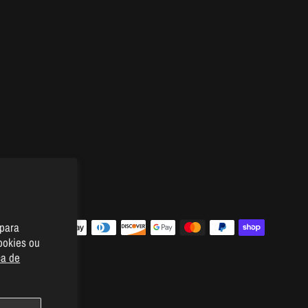
 para
ookies ou
ca de