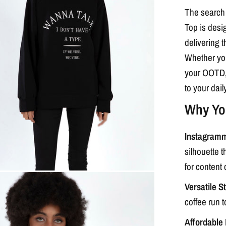
The search f
Top is desi
delivering t
Whether you 
your OOTD, 
to your dail
Why You
Instagramm
silhouette t
for content 
Versatile S
coffee run 
Affordable 