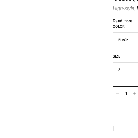
High-style,
look starts
Read more
COLOR
SIZE