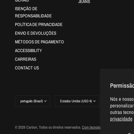
JEANS
ISENÇÃO DE
RESPONSABILIDADE
POLÍTICA DE PRIVACIDADE
ENVIO E DEVOLUÇÕES
MÉTODOS DE PAGAMENTO
ACCESSIBILITY
CARREIRAS
CONTACT US
Permissão
Atualizar
Atualizar
Nós e nossos
país/região
país/região
personalizar
outras tecn
privacidade
© 2026 Carbon, Todos os direitos reservados.
Com tecnologia da Shopify